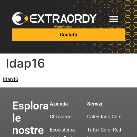
Contatti
ldap16
ldap16
Esplora
Azienda
Servizi
le
Chi siamo
Calendario Corsi
nostre
Ecosistema
Tutti i Corsi Red