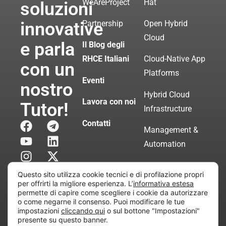
WeAreProject
Hat
soluzioni
innovative
Partnership
Open Hybrid
Cloud
e parla
Il Blog degli
RHCE Italiani
Cloud-Native App
con un
Platforms
Eventi
nostro
Hybrid Cloud
Lavora con noi
Tutor!
Infrastructure
Contatti
Management &
Automation
Servizi di
Questo sito utilizza cookie tecnici e di profilazione propri
Consulenza
per offrirti la migliore esperienza. L’
informativa estesa
permette di capire come scegliere i cookie da autorizzare
Certificata
o come negarne il consenso. Puoi modificare le tue
impostazioni
cliccando qui
o sul bottone "Impostazioni"
presente su questo banner.