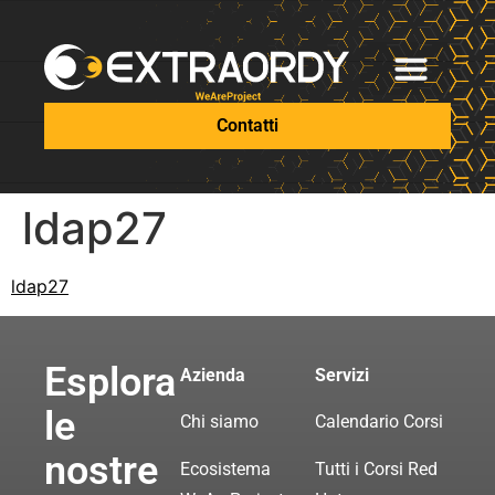
Contatti
ldap27
ldap27
Esplora
Azienda
Servizi
le
Chi siamo
Calendario Corsi
nostre
Ecosistema
Tutti i Corsi Red