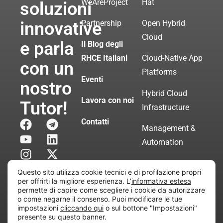
WeAreProject
Hat
soluzioni
innovative
Partnership
Open Hybrid
Cloud
e parla
Il Blog degli
RHCE Italiani
Cloud-Native App
con un
Platforms
Eventi
nostro
Hybrid Cloud
Lavora con noi
Tutor!
Infrastructure
Contatti
Management &
Automation
Servizi di
Questo sito utilizza cookie tecnici e di profilazione propri
Consulenza
per offrirti la migliore esperienza. L’
informativa estesa
permette di capire come scegliere i cookie da autorizzare
Certificata
o come negarne il consenso. Puoi modificare le tue
impostazioni
cliccando qui
o sul bottone "Impostazioni"
presente su questo banner.