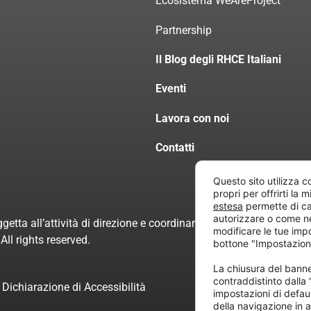
Ecosistema WeAreProject
Partnership
Il Blog degli RHCE Italiani
Eventi
Lavora con noi
Contatti
Questo sito utilizza c
propri per offrirti la 
estesa
permette di ca
autorizzare o come n
getta all’attività di direzione e coordinamento di “Project Inform
modificare le tue imp
ll rights reserved.
bottone "Impostazion
La chiusura del ban
contraddistinto dalla
Dichiarazione di Accessibilità
impostazioni di defau
della navigazione in a