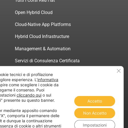
Tutti i Corsi Red Hat
Open Hybrid Cloud
Cloud-Native App Platforms
Hybrid Cloud Infrastructure
Management & Automation
Servizi di Consulenza Certificata
Clos
ookie tecnici e di profilazione
migliore esperienza. L’
informativa
pire come scegliere i cookie da
egarne il consenso. Puoi
atica”
ostazioni
cliccando qui
o sul
i" presente su questo banner.
Accetto
ner mediante apposito comando
Non Accetto
 "X", comporta il permanere delle
lt e dunque la continuazione
Impostazioni
ssenza di cookie o altri strumenti