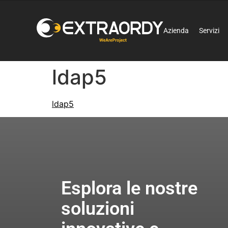
Azienda
Servizi
ldap5
ldap5
Esplora le nostre
soluzioni