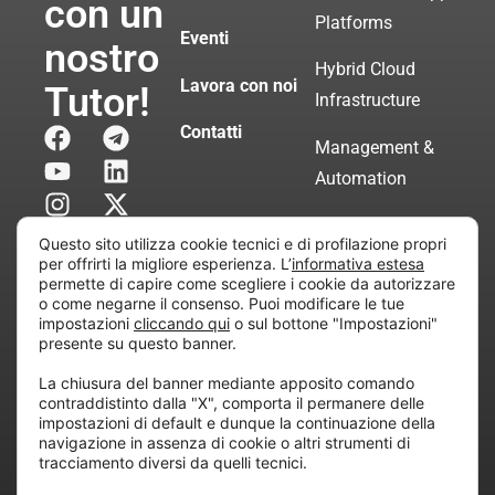
con un
Platforms
Eventi
nostro
Hybrid Cloud
Lavora con noi
Tutor!
Infrastructure
Contatti
Management &
Automation
Servizi di
Questo sito utilizza cookie tecnici e di profilazione propri
Consulenza
per offrirti la migliore esperienza. L’
informativa estesa
permette di capire come scegliere i cookie da autorizzare
Certificata
o come negarne il consenso. Puoi modificare le tue
impostazioni
cliccando qui
o sul bottone "Impostazioni"
presente su questo banner.
Copyright © 2010 Extraordy S.r.l. – Società soggetta
La chiusura del banner mediante apposito comando
all’attività di direzione e coordinamento di “Project
contraddistinto dalla "X", comporta il permanere delle
Informatica”
impostazioni di default e dunque la continuazione della
REA: MI – 194005, P. IVA / CF 07165600961 – All
navigazione in assenza di cookie o altri strumenti di
tracciamento diversi da quelli tecnici.
rights reserved.