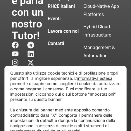
e parla
RHCE Italiani
Cloud-Native App
con un
Platforms
Eventi
nostro
Hybrid Cloud
Lavora con noi
Tutor!
Infrastructure
Contatti
Management &
Automation
Servizi di
Questo sito utilizza cookie tecnici e di profilazione propri
Consulenza
per offrirti la migliore esperienza. L’
informativa estesa
permette di capire come scegliere i cookie da autorizzare
Certificata
o come negarne il consenso. Puoi modificare le tue
impostazioni
cliccando qui
o sul bottone "Impostazioni"
presente su questo banner.
Copyright © 2010 Extraordy S.r.l. – Società soggetta
La chiusura del banner mediante apposito comando
all’attività di direzione e coordinamento di “Project
contraddistinto dalla "X", comporta il permanere delle
Informatica”
impostazioni di default e dunque la continuazione della
REA: MI – 194005, P. IVA / CF 07165600961 – All
navigazione in assenza di cookie o altri strumenti di
tracciamento diversi da quelli tecnici.