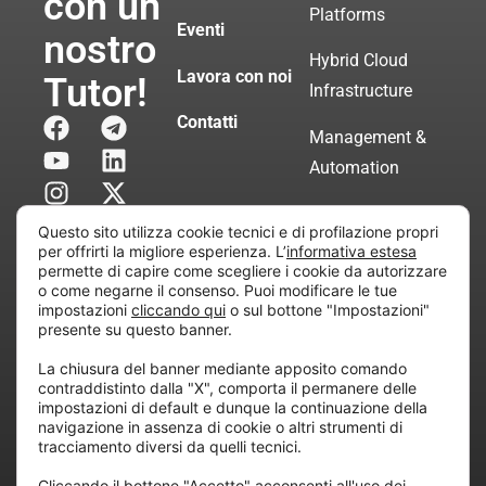
con un
Platforms
Eventi
nostro
Hybrid Cloud
Lavora con noi
Tutor!
Infrastructure
Contatti
Management &
Automation
Servizi di
Questo sito utilizza cookie tecnici e di profilazione propri
Consulenza
per offrirti la migliore esperienza. L’
informativa estesa
permette di capire come scegliere i cookie da autorizzare
Certificata
o come negarne il consenso. Puoi modificare le tue
impostazioni
cliccando qui
o sul bottone "Impostazioni"
presente su questo banner.
Copyright © 2010 Extraordy S.r.l. – Società soggetta
La chiusura del banner mediante apposito comando
all’attività di direzione e coordinamento di “Project
contraddistinto dalla "X", comporta il permanere delle
Informatica”
impostazioni di default e dunque la continuazione della
REA: MI – 194005, P. IVA / CF 07165600961 – All
navigazione in assenza di cookie o altri strumenti di
tracciamento diversi da quelli tecnici.
rights reserved.
Cliccando il bottone "Accetto" acconsenti all'uso dei