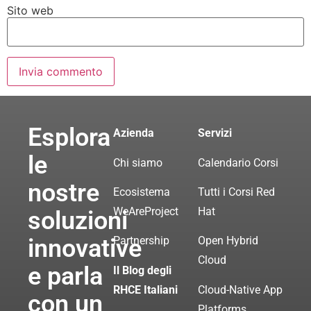
Sito web
Esplora
Azienda
Servizi
le
Chi siamo
Calendario Corsi
nostre
Ecosistema
Tutti i Corsi Red
WeAreProject
Hat
soluzioni
innovative
Partnership
Open Hybrid
Cloud
e parla
Il Blog degli
RHCE Italiani
Cloud-Native App
con un
Platforms