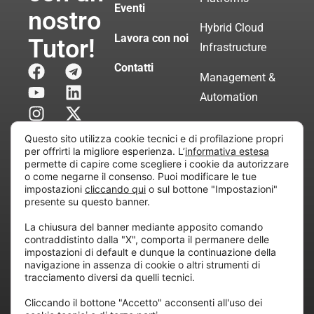
Eventi
nostro
Hybrid Cloud
Lavora con noi
Tutor!
Infrastructure
Contatti
Management &
Automation
Servizi di
Questo sito utilizza cookie tecnici e di profilazione propri
Consulenza
per offrirti la migliore esperienza. L’
informativa estesa
permette di capire come scegliere i cookie da autorizzare
Certificata
o come negarne il consenso. Puoi modificare le tue
impostazioni
cliccando qui
o sul bottone "Impostazioni"
presente su questo banner.
Copyright © 2010 Extraordy S.r.l. – Società soggetta
La chiusura del banner mediante apposito comando
all’attività di direzione e coordinamento di “Project
contraddistinto dalla "X", comporta il permanere delle
Informatica”
impostazioni di default e dunque la continuazione della
REA: MI – 194005, P. IVA / CF 07165600961 – All
navigazione in assenza di cookie o altri strumenti di
tracciamento diversi da quelli tecnici.
rights reserved.
Cliccando il bottone "Accetto" acconsenti all'uso dei