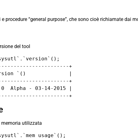
i e procedure “general purpose”, che sono cioè richiamate dai m
rsione del tool
ysutl`.`version`();

----------------------+

sion `()              |

----------------------+

0  Alpha - 03-14-2015 |

-----------------------+
e
di memoria utilizzata
ysutl`.`mem_usage`();
