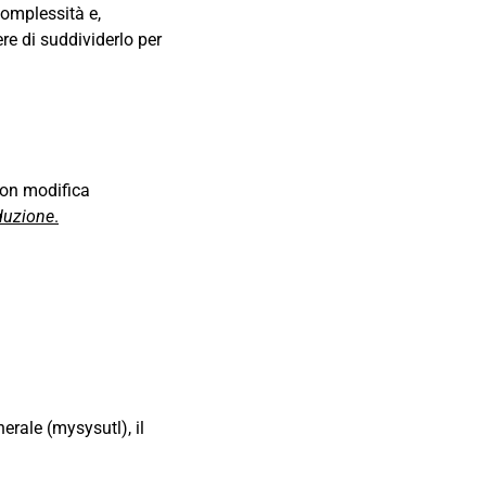
complessità e,
re di suddividerlo per
 non modifica
oduzione
.
erale (mysysutl), il