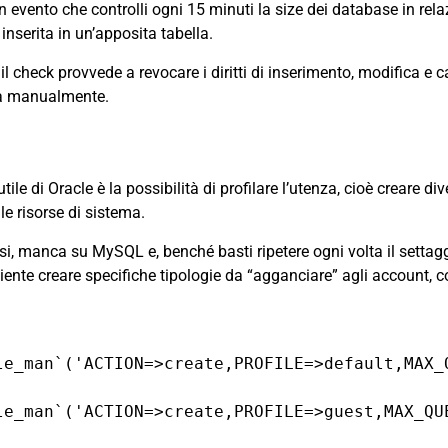
n evento che controlli ogni 15 minuti la size dei database in rela
serita in un’apposita tabella.
il check provvede a revocare i diritti di inserimento, modifica e 
ga manualmente.
tile di Oracle è la possibilità di profilare l’utenza, cioè creare di
le risorse di sistema.
irsi, manca su MySQL e, benché basti ripetere ogni volta il settag
niente creare specifiche tipologie da “agganciare” agli account,
le_man`('ACTION=>create,PROFILE=>default,MAX_
le_man`('ACTION=>create,PROFILE=>guest,MAX_QU