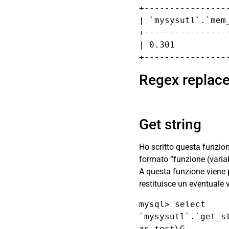
+-----------------
| `mysysutl`.`mem_
+-----------------
| 0.301           
+----------------
Regex replac
Get string
Ho scritto questa funzion
formato “funzione (varia
A questa funzione viene p
restituisce un eventuale v
mysql> select 
`mysysutl`.`get_s
as test\G
