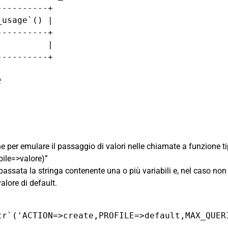
---------+

usage`() |

---------+

         |

----------+
e
e per emulare il passaggio di valori nelle chiamate a funzione tip
bile=>valore)”
assata la stringa contenente una o più variabili e, nel caso non t
alore di default.
tr`('ACTION=>create,PROFILE=>default,MAX_QUER