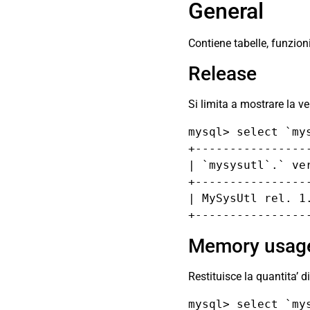
General
Contiene tabelle, funzion
Release
Si limita a mostrare la ve
mysql> select `mys
+-----------------
| `mysysutl`.` ver
+-----------------
| MySysUtl rel. 1.
+----------------
Memory usag
Restituisce la quantita’ 
mysql> select `mys