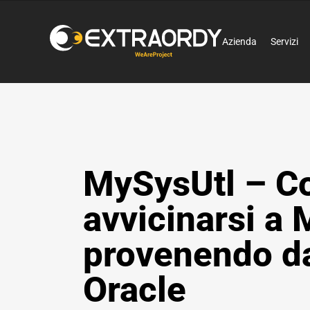
Azienda
Servizi
MySysUtl – 
avvicinarsi a
provenendo d
Oracle