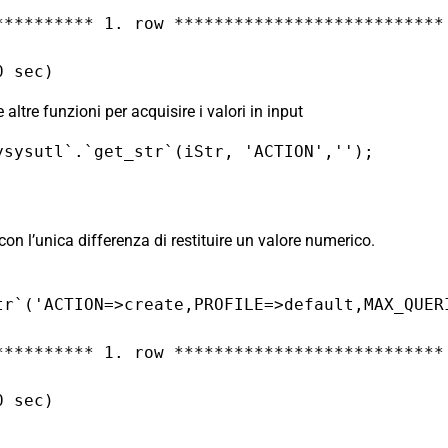
********** 1. row ***************************

0 sec)
 altre funzioni per acquisire i valori in input
ysysutl`.`get_str`(iStr, 'ACTION','');
con l’unica differenza di restituire un valore numerico.
tr`('ACTION=>create,PROFILE=>default,MAX_QUER
********** 1. row ***************************

0 sec)