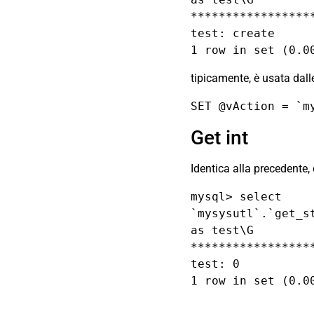
*****************
test: create

1 row in set (0.0
tipicamente, è usata dalle
SET @vAction = `m
Get int
Identica alla precedente, 
mysql> select 
`mysysutl`.`get_s
as test\G

*****************
test: 0

1 row in set (0.0