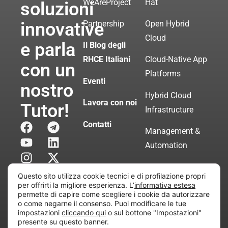
WeAreProject
Hat
soluzioni
innovative
Partnership
Open Hybrid
Cloud
e parla
Il Blog degli
RHCE Italiani
Cloud-Native App
con un
Platforms
Eventi
nostro
Hybrid Cloud
Lavora con noi
Tutor!
Infrastructure
Contatti
Management &
Automation
Servizi di
Questo sito utilizza cookie tecnici e di profilazione propri
Consulenza
per offrirti la migliore esperienza. L’
informativa estesa
permette di capire come scegliere i cookie da autorizzare
Certificata
o come negarne il consenso. Puoi modificare le tue
impostazioni
cliccando qui
o sul bottone "Impostazioni"
presente su questo banner.