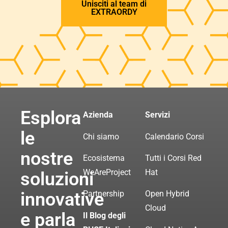
Unisciti al team di
EXTRAORDY
Esplora
Azienda
Servizi
le
Chi siamo
Calendario Corsi
nostre
Ecosistema
Tutti i Corsi Red
WeAreProject
Hat
soluzioni
innovative
Partnership
Open Hybrid
Cloud
e parla
Il Blog degli