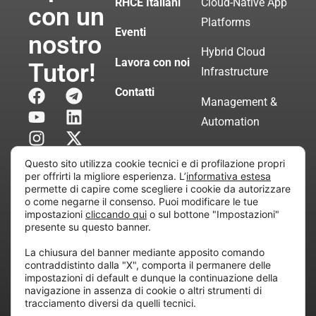
RHCE Italiani
Cloud-Native App
con un
Platforms
Eventi
nostro
Hybrid Cloud
Lavora con noi
Tutor!
Infrastructure
Contatti
Management &
Automation
Servizi di
Questo sito utilizza cookie tecnici e di profilazione propri
Consulenza
per offrirti la migliore esperienza. L’
informativa estesa
permette di capire come scegliere i cookie da autorizzare
Certificata
o come negarne il consenso. Puoi modificare le tue
impostazioni
cliccando qui
o sul bottone "Impostazioni"
presente su questo banner.
Copyright © 2010 Extraordy S.r.l. – Società soggetta
La chiusura del banner mediante apposito comando
all’attività di direzione e coordinamento di “Project
contraddistinto dalla "X", comporta il permanere delle
Informatica”
impostazioni di default e dunque la continuazione della
REA: MI – 194005, P. IVA / CF 07165600961 – All
navigazione in assenza di cookie o altri strumenti di
tracciamento diversi da quelli tecnici.
rights reserved.