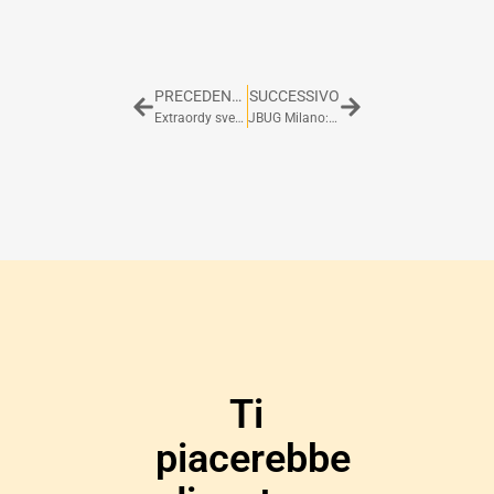
PRECEDENTE
SUCCESSIVO
Extraordy svela il sito web rinnovato
JBUG Milano: Meeting notes – 24 Gennaio 2012
Ti
piacerebbe