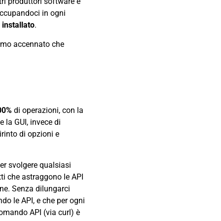
ltri produttori software e
occupandoci in ogni
o
installato
.
iamo accennato che
00%
di operazioni, con la
e la GUI, invece di
rinto di opzioni e
er svolgere qualsiasi
tti che astraggono le API
une. Senza dilungarci
ndo le API, e che per ogni
omando API (via curl) è