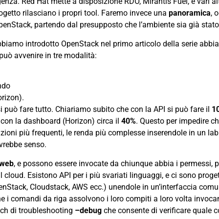
genza. Red Hat mette a disposizione
RDO
, Mirantis
Fuel
, e vari a
ogetto rilasciano i propri tool. Faremo invece una
panoramica
, 
 OpenStack, partendo dal presupposto che l’ambiente sia già stat
biamo introdotto OpenStack nel primo articolo della serie abb
 può avvenire in tre modalità:
ndo
rizon).
i può fare tutto. Chiariamo subito che con la API si può fare il
1
con la dashboard (Horizon) circa il
40%
. Questo per impedire ch
azioni più frequenti, le renda più complesse inserendole in un labi
vrebbe senso.
web
, e possono essere invocate da chiunque abbia i permessi, p
 cloud. Esistono API per i più svariati linguaggi, e ci sono proge
OpenStack, Cloudstack, AWS ecc.) unendole in un’interfaccia com
he i comandi da riga assolvono i loro compiti a loro volta invoca
ch di troubleshooting
–debug
che consente di verificare quale c