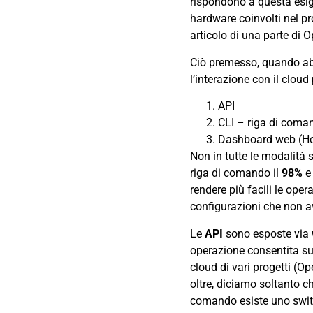
rispondono a questa esi
hardware coinvolti nel pr
articolo di una parte di
Ciò premesso, quando ab
l’interazione con il cloud
API
CLI – riga di coma
Dashboard web (Ho
Non in tutte le modalità s
riga di comando il
98%
e 
rendere più facili le oper
configurazioni che non a
Le
API
sono esposte via
operazione consentita sul
cloud di vari progetti (
oltre, diciamo soltanto c
comando esiste uno swit