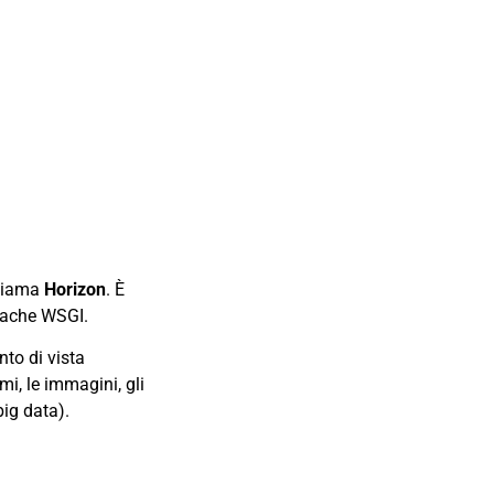
chiama
Horizon
. È
pache WSGI.
nto di vista
mi, le immagini, gli
big data).