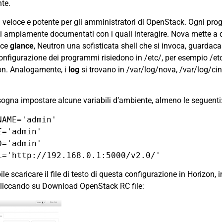
te.
ù veloce e potente per gli amministratori di OpenStack. Ogni p
 ampiamente documentati con i quali interagire. Nova mette a 
nce
glance
, Neutron una sofisticata shell che si invoca, guardac
i configurazione dei programmi risiedono in /etc/, per esempio /et
on. Analogamente, i
log
si trovano in /var/log/nova, /var/log/cin
isogna impostare alcune variabili d’ambiente, almeno le seguenti
NAME='admin'
E='admin'
D='admin'
L='http://192.168.0.1:5000/v2.0/'
ile scaricare il file di testo di questa configurazione in Horizon, 
cliccando su Download OpenStack RC file: