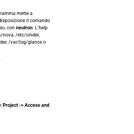
rogramma mette a
disposizione il comando
aso, con
neutron
. L’help
c/nova, /etc/cinder,
der, /var/log/glance o
:
in
Project -> Access and