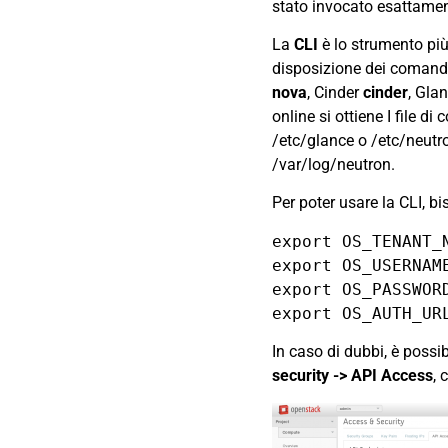
stato invocato esattamen
La
CLI
è lo strumento pi
disposizione dei comandi
nova
, Cinder
cinder
, Gla
online si ottiene I file d
/etc/glance o /etc/neutr
/var/log/neutron.
Per poter usare la CLI, b
export OS_TENANT_
export OS_USERNAM
export OS_PASSWOR
export OS_AUTH_UR
In caso di dubbi, è possib
security -> API Access
, 