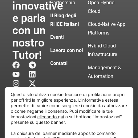
innovative
Partnership
Open Hybrid
Cloud
e parla
Il Blog degli
RHCE Italiani
Cloud-Native App
con un
Platforms
Eventi
nostro
Hybrid Cloud
Lavora con noi
Tutor!
Infrastructure
Contatti
Management &
Automation
Servizi di
Questo sito utilizza cookie tecnici e di profilazione propri
Consulenza
per offrirti la migliore esperienza. L’
informativa estesa
permette di capire come scegliere i cookie da autorizzare
Certificata
o come negarne il consenso. Puoi modificare le tue
impostazioni
cliccando qui
o sul bottone "Impostazioni"
presente su questo banner.
Copyright © 2010 Extraordy S.r.l. – Società soggetta
La chiusura del banner mediante apposito comando
all’attività di direzione e coordinamento di “Project