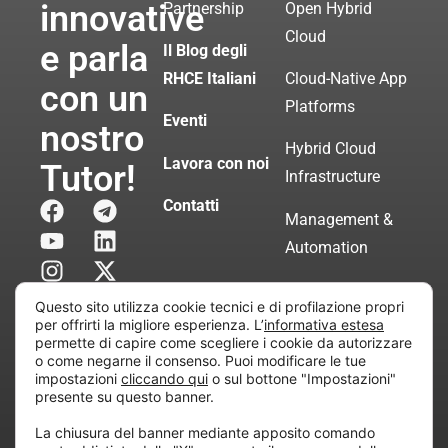
innovative
Partnership
Open Hybrid
Cloud
e parla
Il Blog degli
RHCE Italiani
Cloud-Native App
con un
Platforms
Eventi
nostro
Hybrid Cloud
Lavora con noi
Tutor!
Infrastructure
Contatti
Management &
Automation
Servizi di
Questo sito utilizza cookie tecnici e di profilazione propri
Consulenza
per offrirti la migliore esperienza. L’
informativa estesa
permette di capire come scegliere i cookie da autorizzare
Certificata
o come negarne il consenso. Puoi modificare le tue
impostazioni
cliccando qui
o sul bottone "Impostazioni"
presente su questo banner.
Copyright © 2010 Extraordy S.r.l. – Società soggetta
La chiusura del banner mediante apposito comando
all’attività di direzione e coordinamento di “Project