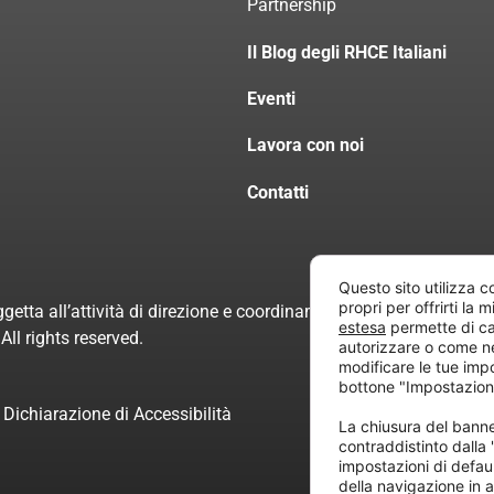
Partnership
Il Blog degli RHCE Italiani
Eventi
Lavora con noi
Contatti
Questo sito utilizza c
propri per offrirti la 
getta all’attività di direzione e coordinamento di “Project Inform
estesa
permette di ca
ll rights reserved.
autorizzare o come n
modificare le tue imp
bottone "Impostazion
Dichiarazione di Accessibilità
La chiusura del ban
contraddistinto dalla
impostazioni di defau
della navigazione in a