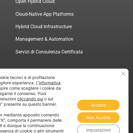
Open Hybrid Cloud
Cloud-Native App Platforms
Hybrid Cloud Infrastructure
Management & Automation
Servizi di Consulenza Certificata
Clos
ookie tecnici e di profilazione
migliore esperienza. L’
informativa
atica”
pire come scegliere i cookie da
egarne il consenso. Puoi
ostazioni
cliccando qui
o sul
i" presente su questo banner.
Accetto
ner mediante apposito comando
Non Accetto
 "X", comporta il permanere delle
lt e dunque la continuazione
Impostazioni
ssenza di cookie o altri strumenti