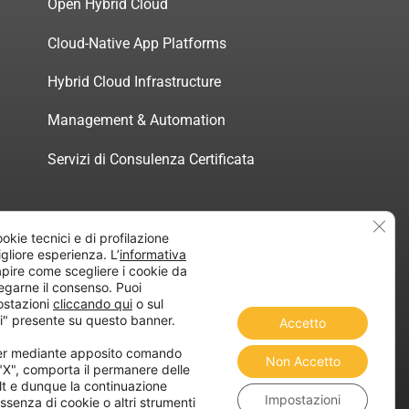
Open Hybrid Cloud
Cloud-Native App Platforms
Hybrid Cloud Infrastructure
Management & Automation
Servizi di Consulenza Certificata
Clos
ookie tecnici e di profilazione
migliore esperienza. L’
informativa
atica”
pire come scegliere i cookie da
egarne il consenso. Puoi
ostazioni
cliccando qui
o sul
i" presente su questo banner.
Accetto
ner mediante apposito comando
Non Accetto
 "X", comporta il permanere delle
lt e dunque la continuazione
Impostazioni
ssenza di cookie o altri strumenti