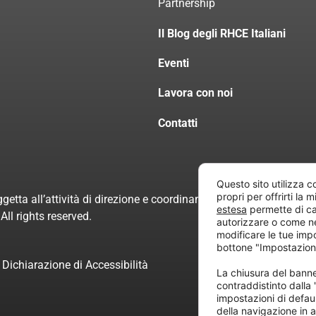
Partnership
Il Blog degli RHCE Italiani
Eventi
Lavora con noi
Contatti
Questo sito utilizza c
propri per offrirti la 
getta all’attività di direzione e coordinamento di “Project Inform
estesa
permette di ca
ll rights reserved.
autorizzare o come n
modificare le tue imp
bottone "Impostazion
Dichiarazione di Accessibilità
La chiusura del ban
contraddistinto dalla
impostazioni di defau
della navigazione in a