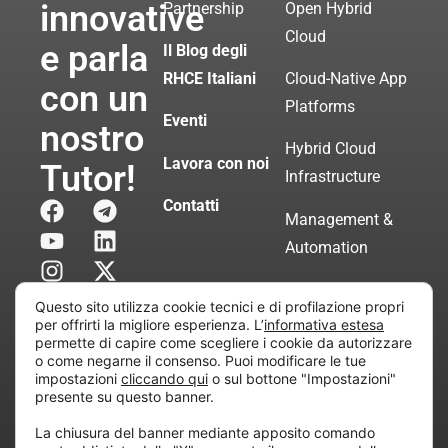
innovative
Partnership
Open Hybrid
Cloud
e parla
Il Blog degli
RHCE Italiani
Cloud-Native App
con un
Platforms
Eventi
nostro
Hybrid Cloud
Lavora con noi
Tutor!
Infrastructure
Contatti
Management &
Automation
Servizi di
Questo sito utilizza cookie tecnici e di profilazione propri
Consulenza
per offrirti la migliore esperienza. L’
informativa estesa
permette di capire come scegliere i cookie da autorizzare
Certificata
o come negarne il consenso. Puoi modificare le tue
impostazioni
cliccando qui
o sul bottone "Impostazioni"
presente su questo banner.
Copyright © 2010 Extraordy S.r.l. – Società soggetta
La chiusura del banner mediante apposito comando
all’attività di direzione e coordinamento di “Project