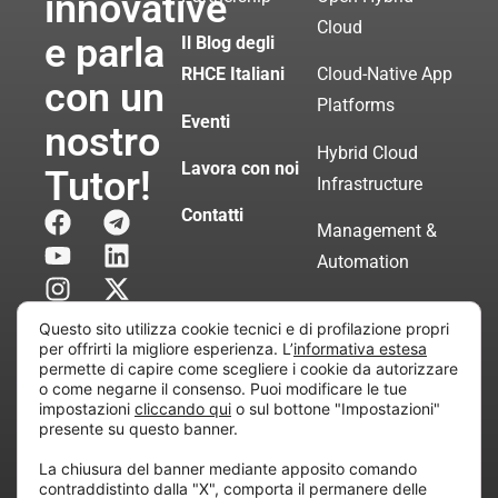
innovative
Cloud
e parla
Il Blog degli
RHCE Italiani
Cloud-Native App
con un
Platforms
Eventi
nostro
Hybrid Cloud
Lavora con noi
Tutor!
Infrastructure
Contatti
Management &
Automation
Servizi di
Questo sito utilizza cookie tecnici e di profilazione propri
Consulenza
per offrirti la migliore esperienza. L’
informativa estesa
permette di capire come scegliere i cookie da autorizzare
Certificata
o come negarne il consenso. Puoi modificare le tue
impostazioni
cliccando qui
o sul bottone "Impostazioni"
presente su questo banner.
Copyright © 2010 Extraordy S.r.l. – Società soggetta
La chiusura del banner mediante apposito comando
all’attività di direzione e coordinamento di “Project
contraddistinto dalla "X", comporta il permanere delle