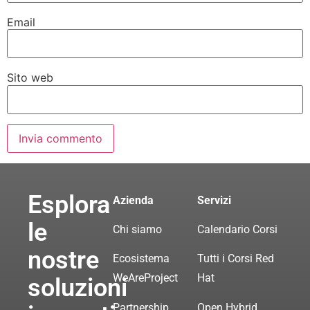
Email
Sito web
Esplora
Azienda
Servizi
le
Chi siamo
Calendario Corsi
nostre
Ecosistema
Tutti i Corsi Red
WeAreProject
Hat
soluzioni
Partnership
Open Hybrid