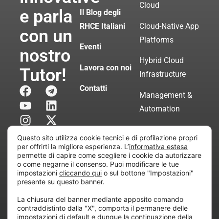
Cloud
e parla
Il Blog degli
RHCE Italiani
Cloud-Native App
con un
Platforms
Eventi
nostro
Hybrid Cloud
Lavora con noi
Tutor!
Infrastructure
Contatti
Management &
Automation
Servizi di
Questo sito utilizza cookie tecnici e di profilazione propri
Consulenza
per offrirti la migliore esperienza. L’
informativa estesa
permette di capire come scegliere i cookie da autorizzare
Certificata
o come negarne il consenso. Puoi modificare le tue
impostazioni
cliccando qui
o sul bottone "Impostazioni"
presente su questo banner.
Copyright © 2010 Extraordy S.r.l. – Società soggetta
La chiusura del banner mediante apposito comando
all’attività di direzione e coordinamento di “Project
contraddistinto dalla "X", comporta il permanere delle
Informatica”
impostazioni di default e dunque la continuazione della