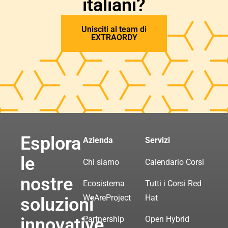
italiani?
Unisciti al team di
EXTRAORDY
Esplora
Azienda
Servizi
le
Chi siamo
Calendario Corsi
nostre
Ecosistema
Tutti i Corsi Red
WeAreProject
Hat
soluzioni
innovative
Partnership
Open Hybrid