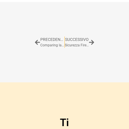
PRECEDENTE
SUCCESSIVO
Comparing IaaS: VMware vs OpenStack vs Google’s Ganeti
Sicurezza Firewall: Basi e Progettazione di Iptables Prima Parte
Ti