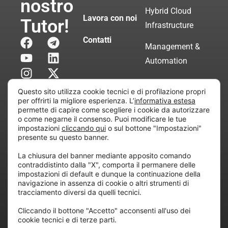
nostro
Hybrid Cloud
Lavora con noi
Tutor!
Infrastructure
Contatti
Management &
Automation
Servizi di
Questo sito utilizza cookie tecnici e di profilazione propri
Consulenza
per offrirti la migliore esperienza. L’
informativa estesa
permette di capire come scegliere i cookie da autorizzare
Certificata
o come negarne il consenso. Puoi modificare le tue
impostazioni
cliccando qui
o sul bottone "Impostazioni"
presente su questo banner.
Copyright © 2010 Extraordy S.r.l. – Società soggetta
La chiusura del banner mediante apposito comando
all’attività di direzione e coordinamento di “Project
contraddistinto dalla "X", comporta il permanere delle
Informatica”
impostazioni di default e dunque la continuazione della
REA: MI – 194005, P. IVA / CF 07165600961 – All
navigazione in assenza di cookie o altri strumenti di
tracciamento diversi da quelli tecnici.
rights reserved.
Cliccando il bottone "Accetto" acconsenti all'uso dei
cookie tecnici e di terze parti.