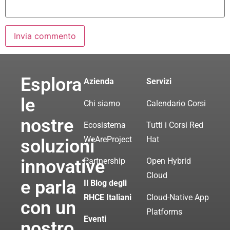
Esplora
Azienda
Servizi
le
Chi siamo
Calendario Corsi
nostre
Ecosistema
Tutti i Corsi Red
WeAreProject
Hat
soluzioni
innovative
Partnership
Open Hybrid
Cloud
e parla
Il Blog degli
RHCE Italiani
Cloud-Native App
con un
Platforms
Eventi
nostro