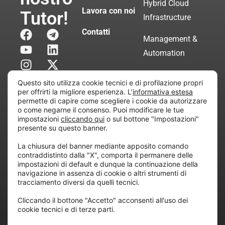
Hybrid Cloud
Lavora con noi
Tutor!
Infrastructure
Contatti
Management &
Automation
Servizi di
Questo sito utilizza cookie tecnici e di profilazione propri
Consulenza
per offrirti la migliore esperienza. L’
informativa estesa
permette di capire come scegliere i cookie da autorizzare
Certificata
o come negarne il consenso. Puoi modificare le tue
impostazioni
cliccando qui
o sul bottone "Impostazioni"
presente su questo banner.
Copyright © 2010 Extraordy S.r.l. – Società soggetta
La chiusura del banner mediante apposito comando
all’attività di direzione e coordinamento di “Project
contraddistinto dalla "X", comporta il permanere delle
Informatica”
impostazioni di default e dunque la continuazione della
REA: MI – 194005, P. IVA / CF 07165600961 – All
navigazione in assenza di cookie o altri strumenti di
tracciamento diversi da quelli tecnici.
rights reserved.
Cliccando il bottone "Accetto" acconsenti all'uso dei
cookie tecnici e di terze parti.
Privacy
Cookie
Dichiarazione di