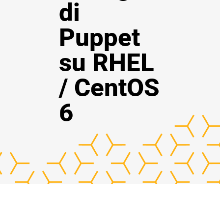
di
Puppet
su RHEL
/ CentOS
6