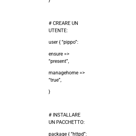
# CREARE UN
UTENTE:
user { “pippo”:
ensure =>
“present”,
managehome =>
“true”,
}
# INSTALLARE
UN PACCHETTO:
package { “httpd”: