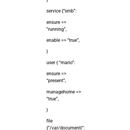
service {“smb”:
ensure =>
“running”,
enable => “true”,
}
user { “mario”:
ensure =>
“present”,
managehome =>
“true”,
}
file
{“/var/documenti”: