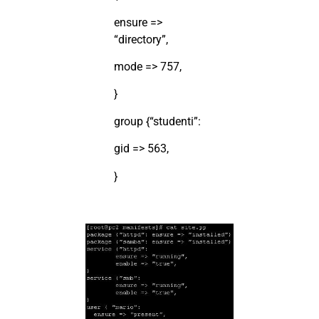
ensure =>
“directory”,
mode => 757,
}
group {“studenti”:
gid => 563,
}