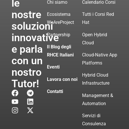
le
Chi siamo
Calendario Corsi
nostre
Ecosistema
Tutti i Corsi Red
WeAreProject
Hat
soluzioni
innovative
Partnership
Open Hybrid
Cloud
e parla
Il Blog degli
RHCE Italiani
Cloud-Native App
con un
Platforms
Eventi
nostro
Hybrid Cloud
Lavora con noi
Tutor!
Infrastructure
Contatti
Management &
Automation
Servizi di
Consulenza