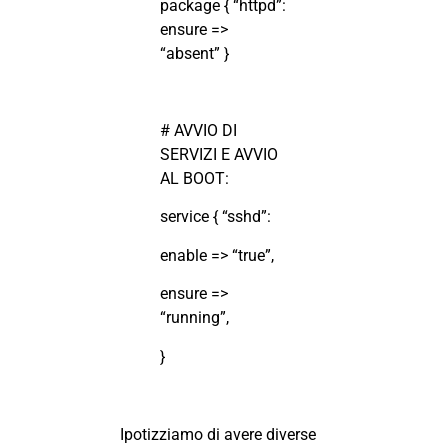
package { “httpd”:
ensure =>
“absent” }
# AVVIO DI
SERVIZI E AVVIO
AL BOOT:
service { “sshd”:
enable => “true”,
ensure =>
“running”,
}
Ipotizziamo di avere diverse