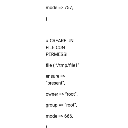
mode => 757,
}
# CREARE UN
FILE CON
PERMESSI:
file { “/tmp/file1”:
ensure =>
“present”,
owner => “root”,
group => “root”,
mode => 666,
}