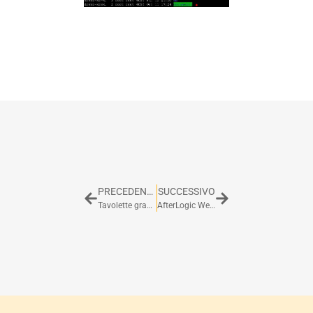
PRECEDENTE
SUCCESSIVO
Tavolette grafiche Wacom Bamboo e Fedora 19
AfterLogic WebMail Lite, una webmail opensource al passo con i tempi