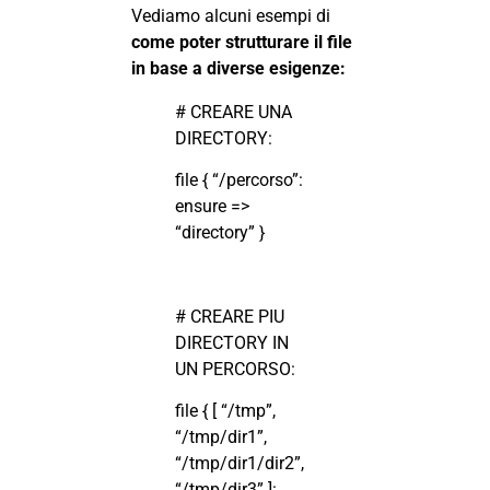
Vediamo alcuni esempi di
come poter strutturare il file
in base a diverse esigenze:
# CREARE UNA
DIRECTORY:
file { “/percorso”:
ensure =>
“directory” }
# CREARE PIU
DIRECTORY IN
UN PERCORSO:
file { [ “/tmp”,
“/tmp/dir1”,
“/tmp/dir1/dir2”,
“/tmp/dir3” ]: