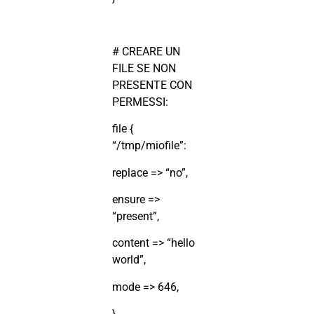
# CREARE UN
FILE SE NON
PRESENTE CON
PERMESSI:
file {
“/tmp/miofile”:
replace => “no”,
ensure =>
“present”,
content => “hello
world”,
mode => 646,
}