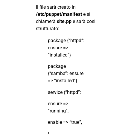
Il file sarà creato in
/etc/puppet/manifest
e si
chiamerà
site.pp
e sarà cosi
strutturato:
package {“httpd”:
ensure =>
“installed”}
package
{“samba”: ensure
=> “installed”}
service {“httpd”:
ensure =>
“running”,
enable => “true”,
}