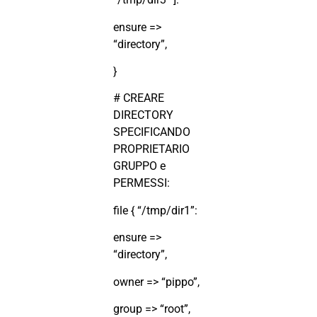
ensure =>
“directory”,
}
# CREARE
DIRECTORY
SPECIFICANDO
PROPRIETARIO
GRUPPO e
PERMESSI:
file { “/tmp/dir1”:
ensure =>
“directory”,
owner => “pippo”,
group => “root”,