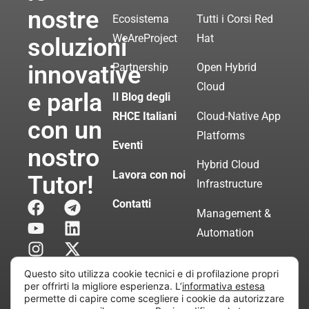
nostre
Ecosistema
Tutti i Corsi Red
WeAreProject
Hat
soluzioni
innovative
Partnership
Open Hybrid
Cloud
e parla
Il Blog degli
RHCE Italiani
Cloud-Native App
con un
Platforms
Eventi
nostro
Hybrid Cloud
Lavora con noi
Tutor!
Infrastructure
Contatti
Management &
Automation
Servizi di
Questo sito utilizza cookie tecnici e di profilazione propri
Consulenza
per offrirti la migliore esperienza. L’
informativa estesa
permette di capire come scegliere i cookie da autorizzare
Certificata