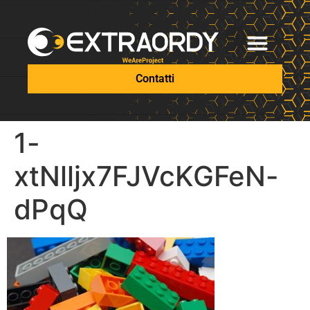
Contatti
1-
xtNlljx7FJVcKGFeN-
dPqQ