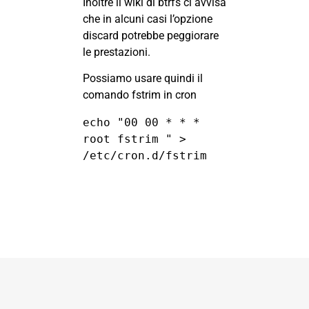
Inoltre il
wiki di btrfs
ci avvisa
che in alcuni casi l’opzione
discard potrebbe peggiorare
le prestazioni.
Possiamo usare quindi il
comando fstrim in cron
echo "00 00 * * *  
root fstrim " > 
/etc/cron.d/fstrim