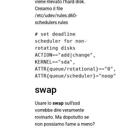
viene rilevato l’hard disk.
Creiamo il file
/etc/udev/rules.d60-
schedulers.rules
# set deadline 
scheduler for non-
rotating disks

ACTION=="add|change", 
KERNEL=="sda", 
ATTR{queue/rotational}=="0", 
ATTR{queue/scheduler}="noop"
swap
Usare lo
swap
sull’ssd
vorrebbe dire veramente
rovinarlo. Ma dopotutto se
non possiamo farne a meno?