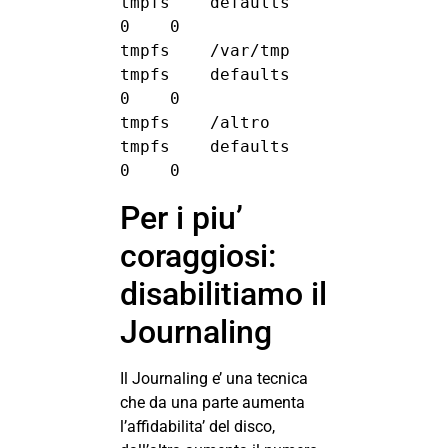
tmpfs    defaults    
0    0

tmpfs    /var/tmp    
tmpfs    defaults    
0    0

tmpfs    /altro      
tmpfs    defaults    
0    0
Per i piu’
coraggiosi:
disabilitiamo il
Journaling
Il Journaling e’ una tecnica
che da una parte aumenta
l’affidabilita’ del disco,