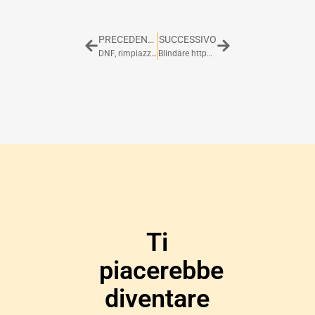
PRECEDENTE
SUCCESSIVO
DNF, rimpiazziamo YUM!
Blindare httpd con mod_security
Ti
piacerebbe
diventare