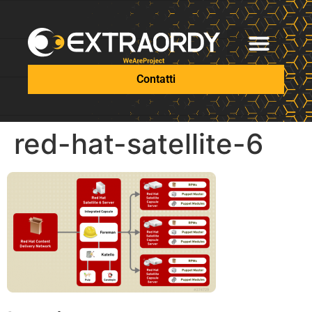
Contatti
red-hat-satellite-6