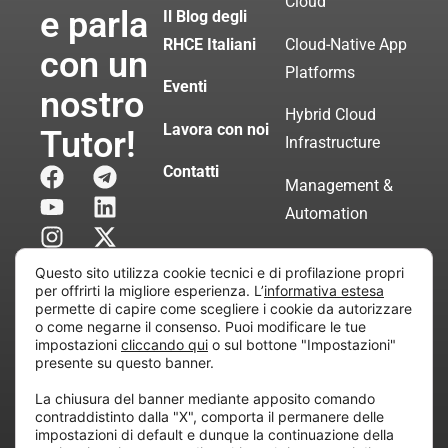
Cloud
e parla
Il Blog degli
RHCE Italiani
Cloud-Native App
con un
Platforms
Eventi
nostro
Hybrid Cloud
Lavora con noi
Tutor!
Infrastructure
Contatti
Management &
Automation
Servizi di
Questo sito utilizza cookie tecnici e di profilazione propri
Consulenza
per offrirti la migliore esperienza. L’
informativa estesa
permette di capire come scegliere i cookie da autorizzare
Certificata
o come negarne il consenso. Puoi modificare le tue
impostazioni
cliccando qui
o sul bottone "Impostazioni"
presente su questo banner.
Copyright © 2010 Extraordy S.r.l. – Società soggetta
La chiusura del banner mediante apposito comando
all’attività di direzione e coordinamento di “Project
contraddistinto dalla "X", comporta il permanere delle
Informatica”
impostazioni di default e dunque la continuazione della