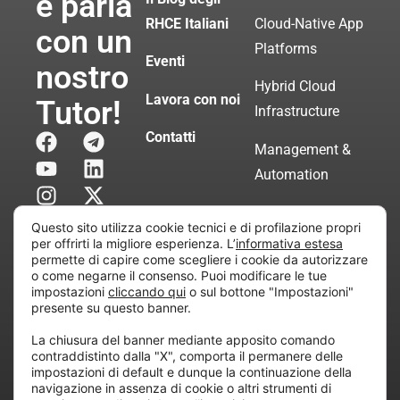
e parla
RHCE Italiani
Cloud-Native App
con un
Platforms
Eventi
nostro
Hybrid Cloud
Lavora con noi
Tutor!
Infrastructure
Contatti
Management &
Automation
Servizi di
Questo sito utilizza cookie tecnici e di profilazione propri
Consulenza
per offrirti la migliore esperienza. L’
informativa estesa
permette di capire come scegliere i cookie da autorizzare
Certificata
o come negarne il consenso. Puoi modificare le tue
impostazioni
cliccando qui
o sul bottone "Impostazioni"
presente su questo banner.
Copyright © 2010 Extraordy S.r.l. – Società soggetta
La chiusura del banner mediante apposito comando
all’attività di direzione e coordinamento di “Project
contraddistinto dalla "X", comporta il permanere delle
Informatica”
impostazioni di default e dunque la continuazione della
REA: MI – 194005, P. IVA / CF 07165600961 – All
navigazione in assenza di cookie o altri strumenti di