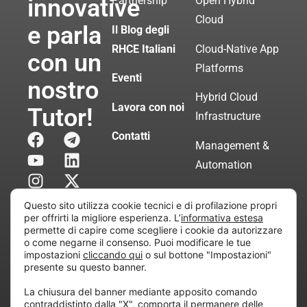
innovative
Partnership
Open Hybrid
Cloud
e parla
Il Blog degli
RHCE Italiani
Cloud-Native App
con un
Platforms
Eventi
nostro
Hybrid Cloud
Lavora con noi
Tutor!
Infrastructure
Contatti
Management &
Automation
Servizi di
Questo sito utilizza cookie tecnici e di profilazione propri
Consulenza
per offrirti la migliore esperienza. L’
informativa estesa
permette di capire come scegliere i cookie da autorizzare
Certificata
o come negarne il consenso. Puoi modificare le tue
impostazioni
cliccando qui
o sul bottone "Impostazioni"
presente su questo banner.
Copyright © 2010 Extraordy S.r.l. – Società soggetta
La chiusura del banner mediante apposito comando
all’attività di direzione e coordinamento di “Project
contraddistinto dalla "X", comporta il permanere delle