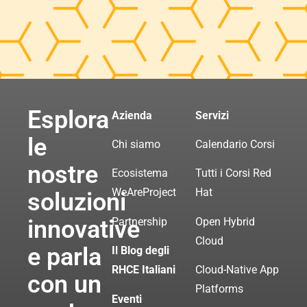
Esplora
Azienda
Servizi
le
Chi siamo
Calendario Corsi
nostre
Ecosistema
Tutti i Corsi Red
WeAreProject
Hat
soluzioni
innovative
Partnership
Open Hybrid
Cloud
e parla
Il Blog degli
RHCE Italiani
Cloud-Native App
con un
Platforms
Eventi