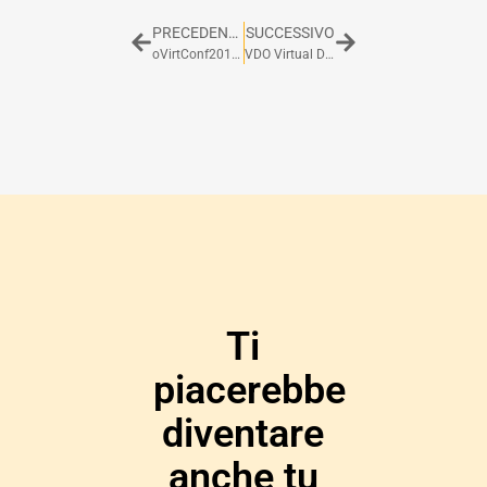
PRECEDENTE
SUCCESSIVO
oVirtConf2019 – Videos
VDO Virtual Data Optimizer per la migliore gestione dello spazio disco con la De-Duplica su RHEL8 e CentOS8
Ti
piacerebbe
diventare
anche tu