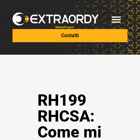
Contatti
RH199
RHCSA:
Come mi