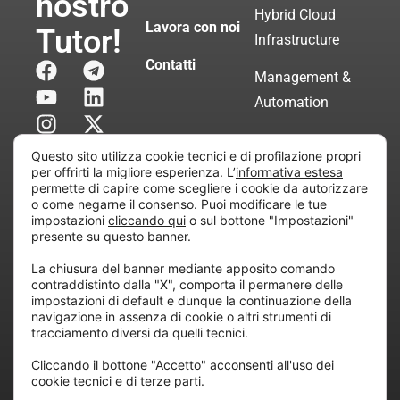
nostro
Hybrid Cloud
Lavora con noi
Tutor!
Infrastructure
Contatti
Management &
Automation
Servizi di
Questo sito utilizza cookie tecnici e di profilazione propri
Consulenza
per offrirti la migliore esperienza. L’
informativa estesa
permette di capire come scegliere i cookie da autorizzare
Certificata
o come negarne il consenso. Puoi modificare le tue
impostazioni
cliccando qui
o sul bottone "Impostazioni"
presente su questo banner.
Copyright © 2010 Extraordy S.r.l. – Società soggetta
La chiusura del banner mediante apposito comando
all’attività di direzione e coordinamento di “Project
contraddistinto dalla "X", comporta il permanere delle
Informatica”
impostazioni di default e dunque la continuazione della
REA: MI – 194005, P. IVA / CF 07165600961 – All
navigazione in assenza di cookie o altri strumenti di
tracciamento diversi da quelli tecnici.
rights reserved.
Cliccando il bottone "Accetto" acconsenti all'uso dei
cookie tecnici e di terze parti.
Privacy
Cookie
Dichiarazione di