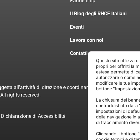
Partnership
Il Blog degli RHCE Italiani
Eventi
Lavora con noi
Contatti
Questo sito utilizza c
propri per offrirti la 
estesa
permette di ca
autorizzare o come n
modificare le tue imp
getta all’attività di direzione e coordinamento di “Project Inform
bottone "Impostazion
ll rights reserved.
La chiusura del ban
contraddistinto dalla
impostazioni di defau
Dichiarazione di Accessibilità
della navigazione in a
di tracciamento divers
Cliccando il bottone "
cookie tecnici e di ter