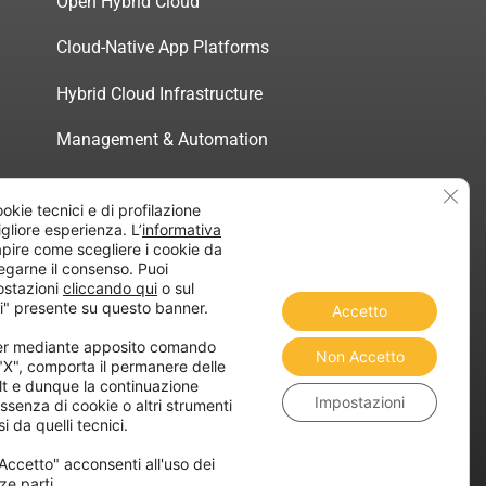
Open Hybrid Cloud
Cloud-Native App Platforms
Hybrid Cloud Infrastructure
Management & Automation
Servizi di Consulenza Certificata
Clos
ookie tecnici e di profilazione
migliore esperienza. L’
informativa
pire come scegliere i cookie da
egarne il consenso. Puoi
ostazioni
cliccando qui
o sul
atica”
i" presente su questo banner.
Accetto
ner mediante apposito comando
Non Accetto
 "X", comporta il permanere delle
lt e dunque la continuazione
Impostazioni
ssenza di cookie o altri strumenti
i da quelli tecnici.
Accetto" acconsenti all'uso dei
ze parti.