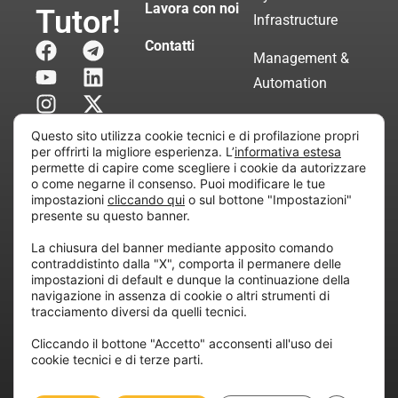
Lavora con noi
Tutor!
Infrastructure
Contatti
Management &
Automation
Servizi di
Questo sito utilizza cookie tecnici e di profilazione propri
Consulenza
per offrirti la migliore esperienza. L’
informativa estesa
permette di capire come scegliere i cookie da autorizzare
Certificata
o come negarne il consenso. Puoi modificare le tue
impostazioni
cliccando qui
o sul bottone "Impostazioni"
presente su questo banner.
Copyright © 2010 Extraordy S.r.l. – Società soggetta
La chiusura del banner mediante apposito comando
all’attività di direzione e coordinamento di “Project
contraddistinto dalla "X", comporta il permanere delle
Informatica”
impostazioni di default e dunque la continuazione della
REA: MI – 194005, P. IVA / CF 07165600961 – All
navigazione in assenza di cookie o altri strumenti di
tracciamento diversi da quelli tecnici.
rights reserved.
Cliccando il bottone "Accetto" acconsenti all'uso dei
cookie tecnici e di terze parti.
Privacy
Cookie
Dichiarazione di