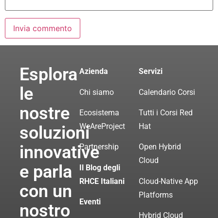
Esplora
Azienda
Servizi
le
Chi siamo
Calendario Corsi
nostre
Ecosistema
Tutti i Corsi Red
WeAreProject
Hat
soluzioni
innovative
Partnership
Open Hybrid
Cloud
e parla
Il Blog degli
RHCE Italiani
Cloud-Native App
con un
Platforms
Eventi
nostro
Hybrid Cloud