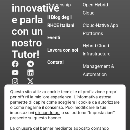
innovative
Partnership
Open Hybrid
Cloud
e parla
Il Blog degli
RHCE Italiani
Cloud-Native App
con un
Platforms
Eventi
nostro
Hybrid Cloud
Lavora con noi
Tutor!
Infrastructure
Contatti
Management &
Automation
Servizi di
Questo sito utilizza cookie tecnici e di profilazione propri
Consulenza
per offrirti la migliore esperienza. L’
informativa estesa
permette di capire come scegliere i cookie da autorizzare
Certificata
o come negarne il consenso. Puoi modificare le tue
impostazioni
cliccando qui
o sul bottone "Impostazioni"
presente su questo banner.
Copyright © 2010 Extraordy S.r.l. – Società soggetta
La chiusura del banner mediante apposito comando
all’attività di direzione e coordinamento di “Project