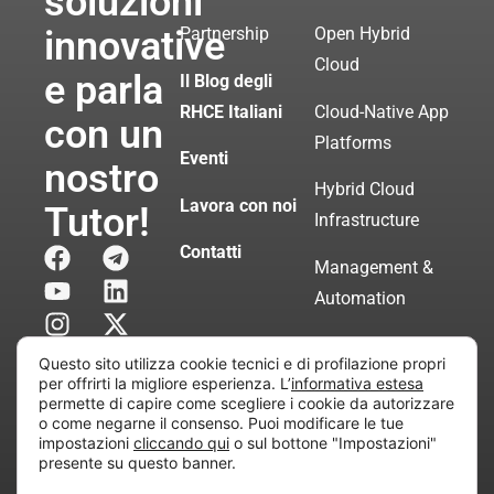
soluzioni
innovative
Partnership
Open Hybrid
Cloud
e parla
Il Blog degli
RHCE Italiani
Cloud-Native App
con un
Platforms
Eventi
nostro
Hybrid Cloud
Lavora con noi
Tutor!
Infrastructure
Contatti
Management &
Automation
Servizi di
Questo sito utilizza cookie tecnici e di profilazione propri
Consulenza
per offrirti la migliore esperienza. L’
informativa estesa
permette di capire come scegliere i cookie da autorizzare
Certificata
o come negarne il consenso. Puoi modificare le tue
impostazioni
cliccando qui
o sul bottone "Impostazioni"
presente su questo banner.
Copyright © 2010 Extraordy S.r.l. – Società soggetta