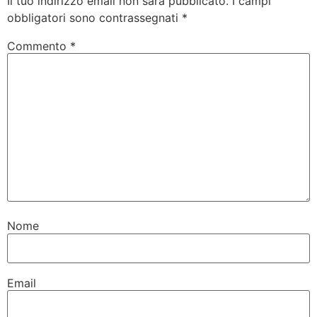
Il tuo indirizzo email non sarà pubblicato.
I campi
obbligatori sono contrassegnati
*
Commento
*
Nome
Email