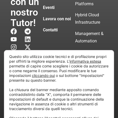
con un
Platforms
Eventi
nostro
Hybrid Cloud
Lavora con noi
Tutor!
Infrastructure
Contatti
Management &
Automation
Servizi di
Questo sito utilizza cookie tecnici e di profilazione propri
Consulenza
per offrirti la migliore esperienza. L’
informativa estesa
permette di capire come scegliere i cookie da autorizzare
Certificata
o come negarne il consenso. Puoi modificare le tue
impostazioni
cliccando qui
o sul bottone "Impostazioni"
presente su questo banner.
Copyright © 2010 Extraordy S.r.l. – Società soggetta
La chiusura del banner mediante apposito comando
all’attività di direzione e coordinamento di “Project
contraddistinto dalla "X", comporta il permanere delle
Informatica”
impostazioni di default e dunque la continuazione della
REA: MI – 194005, P. IVA / CF 07165600961 – All
navigazione in assenza di cookie o altri strumenti di
tracciamento diversi da quelli tecnici.
rights reserved.