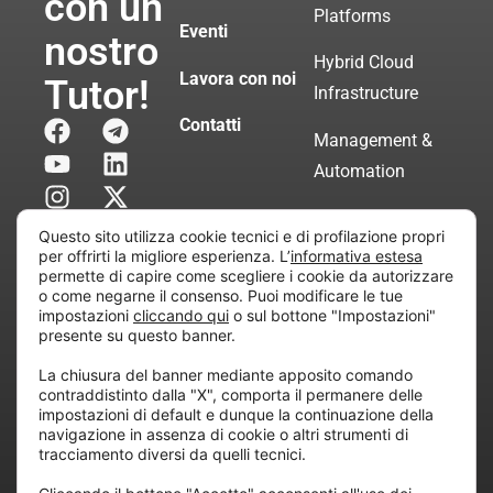
con un
Platforms
Eventi
nostro
Hybrid Cloud
Lavora con noi
Tutor!
Infrastructure
Contatti
Management &
Automation
Servizi di
Questo sito utilizza cookie tecnici e di profilazione propri
Consulenza
per offrirti la migliore esperienza. L’
informativa estesa
permette di capire come scegliere i cookie da autorizzare
Certificata
o come negarne il consenso. Puoi modificare le tue
impostazioni
cliccando qui
o sul bottone "Impostazioni"
presente su questo banner.
Copyright © 2010 Extraordy S.r.l. – Società soggetta
La chiusura del banner mediante apposito comando
all’attività di direzione e coordinamento di “Project
contraddistinto dalla "X", comporta il permanere delle
Informatica”
impostazioni di default e dunque la continuazione della
REA: MI – 194005, P. IVA / CF 07165600961 – All
navigazione in assenza di cookie o altri strumenti di
tracciamento diversi da quelli tecnici.
rights reserved.