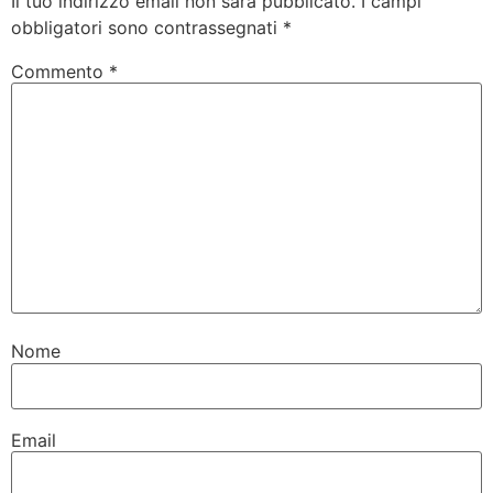
Il tuo indirizzo email non sarà pubblicato.
I campi
obbligatori sono contrassegnati
*
Commento
*
Nome
Email