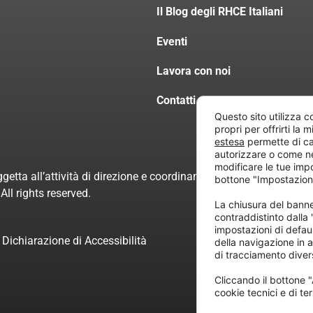
Il Blog degli RHCE Italiani
Eventi
Lavora con noi
Contatti
Questo sito utilizza c
propri per offrirti la 
estesa
permette di ca
autorizzare o come n
modificare le tue imp
getta all’attività di direzione e coordinamento di “Project Inform
bottone "Impostazion
ll rights reserved.
La chiusura del ban
contraddistinto dalla
impostazioni di defau
Dichiarazione di Accessibilità
della navigazione in a
di tracciamento divers
Cliccando il bottone "
cookie tecnici e di ter