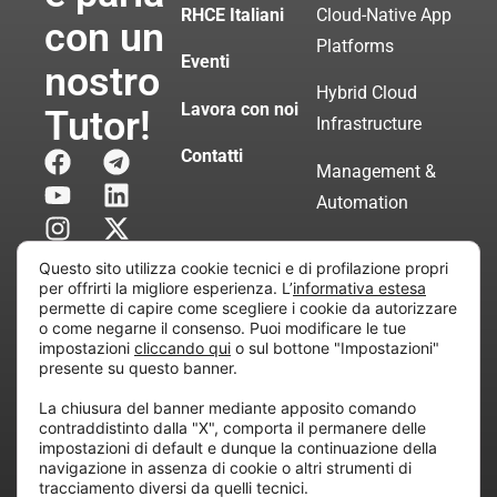
RHCE Italiani
Cloud-Native App
con un
Platforms
Eventi
nostro
Hybrid Cloud
Lavora con noi
Tutor!
Infrastructure
Contatti
Management &
Automation
Servizi di
Questo sito utilizza cookie tecnici e di profilazione propri
Consulenza
per offrirti la migliore esperienza. L’
informativa estesa
permette di capire come scegliere i cookie da autorizzare
Certificata
o come negarne il consenso. Puoi modificare le tue
impostazioni
cliccando qui
o sul bottone "Impostazioni"
presente su questo banner.
Copyright © 2010 Extraordy S.r.l. – Società soggetta
La chiusura del banner mediante apposito comando
all’attività di direzione e coordinamento di “Project
contraddistinto dalla "X", comporta il permanere delle
Informatica”
impostazioni di default e dunque la continuazione della
REA: MI – 194005, P. IVA / CF 07165600961 – All
navigazione in assenza di cookie o altri strumenti di
tracciamento diversi da quelli tecnici.
rights reserved.