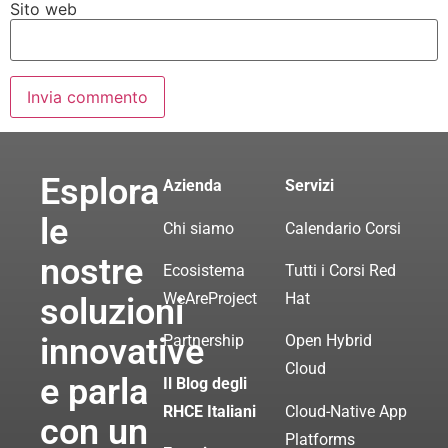
Sito web
Esplora
Azienda
Servizi
le
Chi siamo
Calendario Corsi
nostre
Ecosistema
Tutti i Corsi Red
WeAreProject
Hat
soluzioni
innovative
Partnership
Open Hybrid
Cloud
e parla
Il Blog degli
RHCE Italiani
Cloud-Native App
con un
Platforms