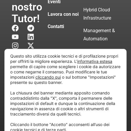
Eventi
nostro
Hybrid Cloud
Lavora con noi
Tutor!
Infrastructure
Contatti
Management &
Automation
Servizi di
Questo sito utilizza cookie tecnici e di profilazione propri
Consulenza
per offrirti la migliore esperienza. L’
informativa estesa
permette di capire come scegliere i cookie da autorizzare
Certificata
o come negarne il consenso. Puoi modificare le tue
impostazioni
cliccando qui
o sul bottone "Impostazioni"
presente su questo banner.
Copyright © 2010 Extraordy S.r.l. – Società soggetta
La chiusura del banner mediante apposito comando
all’attività di direzione e coordinamento di “Project
contraddistinto dalla "X", comporta il permanere delle
Informatica”
impostazioni di default e dunque la continuazione della
REA: MI – 194005, P. IVA / CF 07165600961 – All
navigazione in assenza di cookie o altri strumenti di
tracciamento diversi da quelli tecnici.
rights reserved.
Cliccando il bottone "Accetto" acconsenti all'uso dei
cookie tecnici e di terze parti.