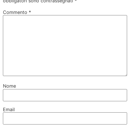
obbligatori sono contrassegnati
*
Commento
*
Nome
Email