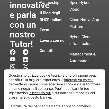
innovative
Partnership
Open Hybrid
Cloud
e parla
Il Blog degli
RHCE Italiani
Cloud-Native App
con un
Platforms
Eventi
nostro
Hybrid Cloud
Lavora con noi
Tutor!
Infrastructure
Contatti
Management &
Automation
Servizi di
Questo sito utilizza cookie tecnici e di profilazione propri
Consulenza
per offrirti la migliore esperienza. L’
informativa estesa
permette di capire come scegliere i cookie da autorizzare
Certificata
o come negarne il consenso. Puoi modificare le tue
impostazioni
cliccando qui
o sul bottone "Impostazioni"
presente su questo banner.
Copyright © 2010 Extraordy S.r.l. – Società soggetta
La chiusura del banner mediante apposito comando
all’attività di direzione e coordinamento di “Project