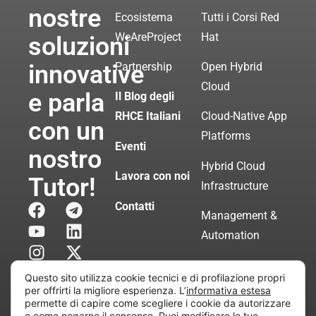
nostre
Ecosistema
Tutti i Corsi Red
WeAreProject
Hat
soluzioni
innovative
Partnership
Open Hybrid
Cloud
e parla
Il Blog degli
RHCE Italiani
Cloud-Native App
con un
Platforms
Eventi
nostro
Hybrid Cloud
Lavora con noi
Tutor!
Infrastructure
Contatti
Management &
Automation
Servizi di
Questo sito utilizza cookie tecnici e di profilazione propri
Consulenza
per offrirti la migliore esperienza. L’
informativa estesa
permette di capire come scegliere i cookie da autorizzare
Certificata
o come negarne il consenso. Puoi modificare le tue