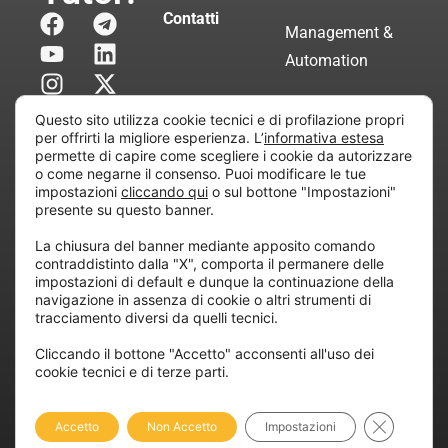
Contatti
Management &
Automation
Servizi di
Questo sito utilizza cookie tecnici e di profilazione propri
Consulenza
per offrirti la migliore esperienza. L’
informativa estesa
permette di capire come scegliere i cookie da autorizzare
Certificata
o come negarne il consenso. Puoi modificare le tue
impostazioni
cliccando qui
o sul bottone "Impostazioni"
presente su questo banner.
Copyright © 2010 Extraordy S.r.l. – Società soggetta
La chiusura del banner mediante apposito comando
all’attività di direzione e coordinamento di “Project
contraddistinto dalla "X", comporta il permanere delle
Informatica”
impostazioni di default e dunque la continuazione della
REA: MI – 194005, P. IVA / CF 07165600961 – All
navigazione in assenza di cookie o altri strumenti di
tracciamento diversi da quelli tecnici.
rights reserved.
Cliccando il bottone "Accetto" acconsenti all'uso dei
cookie tecnici e di terze parti.
Privacy
Cookie
Dichiarazione di
Policy
Policy
Accessibilità
Close GDP
Accetto
Non Accetto
Impostazioni