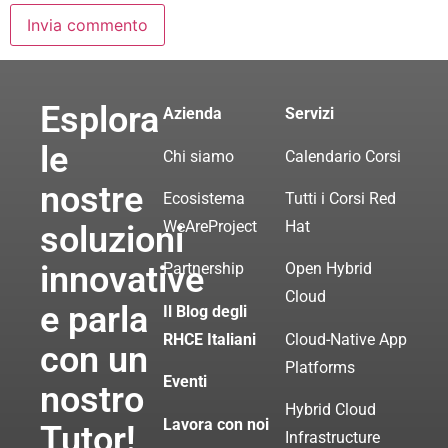
Esplora
Azienda
Servizi
le
Chi siamo
Calendario Corsi
nostre
Ecosistema
Tutti i Corsi Red
WeAreProject
Hat
soluzioni
innovative
Partnership
Open Hybrid
Cloud
e parla
Il Blog degli
RHCE Italiani
Cloud-Native App
con un
Platforms
Eventi
nostro
Hybrid Cloud
Lavora con noi
Tutor!
Infrastructure