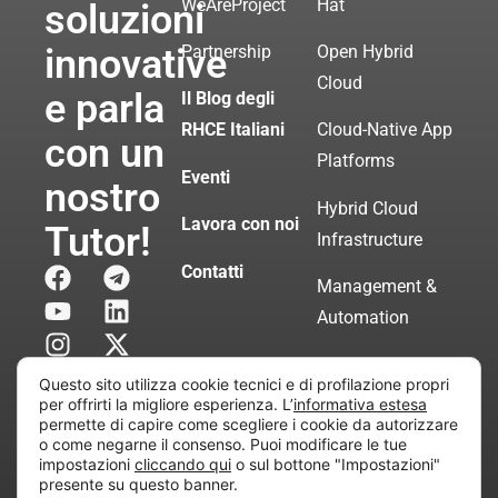
WeAreProject
Hat
soluzioni
innovative
Partnership
Open Hybrid
Cloud
e parla
Il Blog degli
RHCE Italiani
Cloud-Native App
con un
Platforms
Eventi
nostro
Hybrid Cloud
Lavora con noi
Tutor!
Infrastructure
Contatti
Management &
Automation
Servizi di
Questo sito utilizza cookie tecnici e di profilazione propri
Consulenza
per offrirti la migliore esperienza. L’
informativa estesa
permette di capire come scegliere i cookie da autorizzare
Certificata
o come negarne il consenso. Puoi modificare le tue
impostazioni
cliccando qui
o sul bottone "Impostazioni"
presente su questo banner.