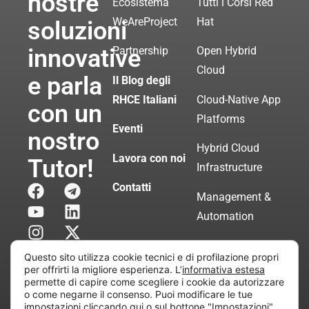
nostre
Ecosistema
Tutti i Corsi Red
WeAreProject
Hat
soluzioni
innovative
Partnership
Open Hybrid
Cloud
e parla
Il Blog degli
RHCE Italiani
Cloud-Native App
con un
Platforms
Eventi
nostro
Hybrid Cloud
Lavora con noi
Tutor!
Infrastructure
Contatti
Management &
Automation
Servizi di
Questo sito utilizza cookie tecnici e di profilazione propri
Consulenza
per offrirti la migliore esperienza. L’
informativa estesa
permette di capire come scegliere i cookie da autorizzare
Certificata
o come negarne il consenso. Puoi modificare le tue
impostazioni
cliccando qui
o sul bottone "Impostazioni"