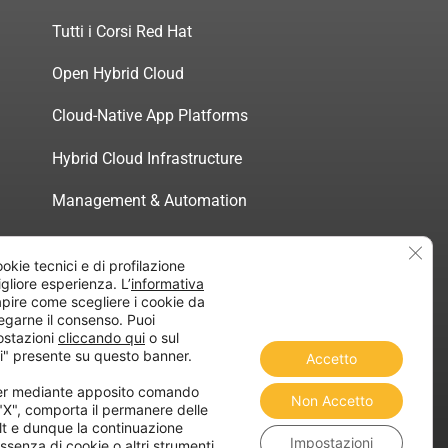
Tutti i Corsi Red Hat
Open Hybrid Cloud
Cloud-Native App Platforms
Hybrid Cloud Infrastructure
Management & Automation
Servizi di Consulenza Certificata
Clos
ookie tecnici e di profilazione
migliore esperienza. L’
informativa
pire come scegliere i cookie da
egarne il consenso. Puoi
ostazioni
cliccando qui
o sul
atica”
i" presente su questo banner.
Accetto
ner mediante apposito comando
Non Accetto
 "X", comporta il permanere delle
lt e dunque la continuazione
Impostazioni
ssenza di cookie o altri strumenti