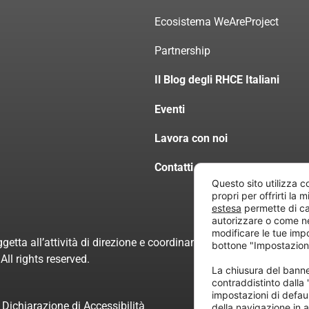
Ecosistema WeAreProject
Partnership
Il Blog degli RHCE Italiani
Eventi
Lavora con noi
Contatti
Questo sito utilizza c
propri per offrirti la 
estesa
permette di ca
autorizzare o come n
modificare le tue imp
getta all’attività di direzione e coordinamento di “Project Inform
bottone "Impostazion
ll rights reserved.
La chiusura del ban
contraddistinto dalla
impostazioni di defau
Dichiarazione di Accessibilità
della navigazione in a