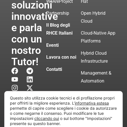
WeAreProject
Hat
soluzioni
innovative
Partnership
Open Hybrid
Cloud
e parla
Il Blog degli
RHCE Italiani
Cloud-Native App
con un
Platforms
Eventi
nostro
Hybrid Cloud
Lavora con noi
Tutor!
Infrastructure
Contatti
Management &
Automation
Servizi di
Questo sito utilizza cookie tecnici e di profilazione propri
Consulenza
per offrirti la migliore esperienza. L’
informativa estesa
permette di capire come scegliere i cookie da autorizzare
Certificata
o come negarne il consenso. Puoi modificare le tue
impostazioni
cliccando qui
o sul bottone "Impostazioni"
presente su questo banner.