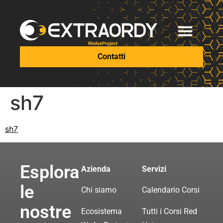
Contatti
sh7
sh7
Esplora
Azienda
Servizi
le
Chi siamo
Calendario Corsi
nostre
Ecosistema
Tutti i Corsi Red