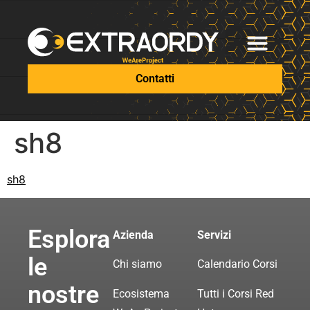
Contatti
sh8
sh8
Esplora
Azienda
Servizi
le
Chi siamo
Calendario Corsi
nostre
Ecosistema
Tutti i Corsi Red