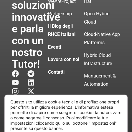
WeAreProject
Hat
soluzioni
innovative
Partnership
Open Hybrid
Cloud
e parla
Il Blog degli
RHCE Italiani
Cloud-Native App
con un
Platforms
Eventi
nostro
Hybrid Cloud
Lavora con noi
Tutor!
Infrastructure
Contatti
Management &
Automation
Servizi di
Questo sito utilizza cookie tecnici e di profilazione propri
Consulenza
per offrirti la migliore esperienza. L’
informativa estesa
permette di capire come scegliere i cookie da autorizzare
Certificata
o come negarne il consenso. Puoi modificare le tue
impostazioni
cliccando qui
o sul bottone "Impostazioni"
presente su questo banner.