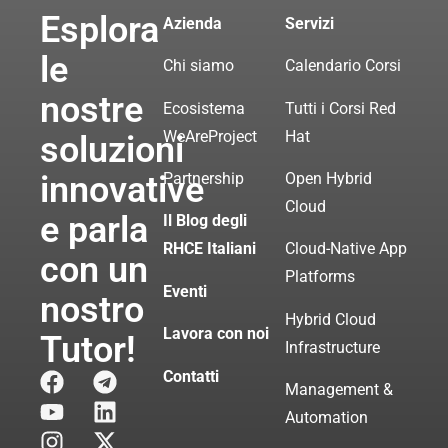
Esplora
Azienda
Servizi
le
Chi siamo
Calendario Corsi
nostre
Ecosistema
Tutti i Corsi Red
WeAreProject
Hat
soluzioni
innovative
Partnership
Open Hybrid
Cloud
e parla
Il Blog degli
RHCE Italiani
Cloud-Native App
con un
Platforms
Eventi
nostro
Hybrid Cloud
Lavora con noi
Tutor!
Infrastructure
Contatti
Management &
Automation