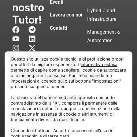
Eventi
nostro
Hybrid Cloud
Lavora con noi
Tutor!
Infrastructure
Contatti
Management &
Automation
Servizi di
Questo sito utilizza cookie tecnici e di profilazione propri
Consulenza
per offrirti la migliore esperienza. L’
informativa estesa
permette di capire come scegliere i cookie da autorizzare
Certificata
o come negarne il consenso. Puoi modificare le tue
impostazioni
cliccando qui
o sul bottone "Impostazioni"
presente su questo banner.
Copyright © 2010 Extraordy S.r.l. – Società soggetta
La chiusura del banner mediante apposito comando
all’attività di direzione e coordinamento di “Project
contraddistinto dalla "X", comporta il permanere delle
Informatica”
impostazioni di default e dunque la continuazione della
REA: MI – 194005, P. IVA / CF 07165600961 – All
navigazione in assenza di cookie o altri strumenti di
tracciamento diversi da quelli tecnici.
rights reserved.
Cliccando il bottone "Accetto" acconsenti all'uso dei
cookie tecnici e di terze parti.