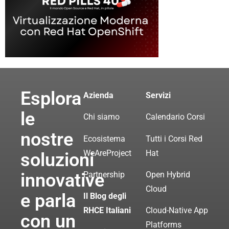
Esplora
Azienda
Servizi
le
Chi siamo
Calendario Corsi
nostre
Ecosistema
Tutti i Corsi Red
WeAreProject
Hat
soluzioni
innovative
Partnership
Open Hybrid
Cloud
e parla
Il Blog degli
RHCE Italiani
Cloud-Native App
con un
Platforms