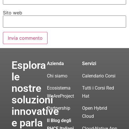
Sito web
Esplora
Azienda
Servizi
le
Chi siamo
Calendario Corsi
nostre
Ecosistema
Tutti i Corsi Red
WeAreProject
Hat
soluzioni
innovative
Partnership
Open Hybrid
Cloud
e parla
Il Blog degli
RHCE Italiani
Cloud-Native App