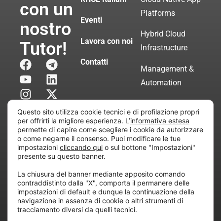
con un
Platforms
Eventi
nostro
Hybrid Cloud
Lavora con noi
Tutor!
Infrastructure
Contatti
Management &
Automation
Servizi di
Questo sito utilizza cookie tecnici e di profilazione propri
Consulenza
per offrirti la migliore esperienza. L’
informativa estesa
permette di capire come scegliere i cookie da autorizzare
Certificata
o come negarne il consenso. Puoi modificare le tue
impostazioni
cliccando qui
o sul bottone "Impostazioni"
presente su questo banner.
Copyright © 2010 Extraordy S.r.l. – Società soggetta
La chiusura del banner mediante apposito comando
all’attività di direzione e coordinamento di “Project
contraddistinto dalla "X", comporta il permanere delle
Informatica”
impostazioni di default e dunque la continuazione della
REA: MI – 194005, P. IVA / CF 07165600961 – All
navigazione in assenza di cookie o altri strumenti di
tracciamento diversi da quelli tecnici.
rights reserved.