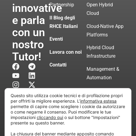
innovative
Partnership
Open Hybrid
Cloud
e parla
Il Blog degli
RHCE Italiani
Cloud-Native App
con un
Platforms
Eventi
nostro
Hybrid Cloud
Lavora con noi
Tutor!
Infrastructure
Contatti
Management &
Automation
Servizi di
Questo sito utilizza cookie tecnici e di profilazione propri
Consulenza
per offrirti la migliore esperienza. L’
informativa estesa
permette di capire come scegliere i cookie da autorizzare
Certificata
o come negarne il consenso. Puoi modificare le tue
impostazioni
cliccando qui
o sul bottone "Impostazioni"
presente su questo banner.
Copyright © 2010 Extraordy S.r.l. – Società soggetta
La chiusura del banner mediante apposito comando
all’attività di direzione e coordinamento di “Project