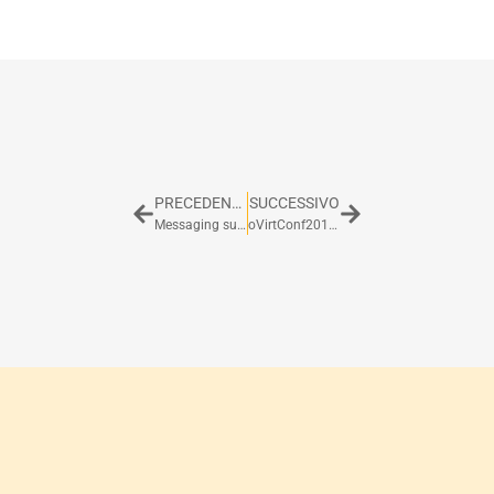
PRECEDENTE
SUCCESSIVO
Messaging subsystem su JBoss EAP 7
oVirtConf2019 – Videos