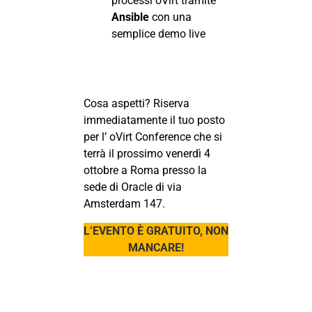
processi oVirt tramite
Ansible
con una
semplice demo live
Cosa aspetti? Riserva
immediatamente il tuo posto
per l’
oVirt Conference
che si
terrà il prossimo venerdì 4
ottobre a Roma presso la
sede di Oracle di via
Amsterdam 147.
L’EVENTO È GRATUITO, NON
MANCARE!