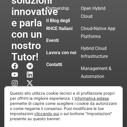
soluzioni
innovative
Partnership
Open Hybrid
Cloud
e parla
Il Blog degli
RHCE Italiani
Cloud-Native App
con un
Platforms
Eventi
nostro
Hybrid Cloud
Lavora con noi
Tutor!
Infrastructure
Contatti
Management &
Automation
Servizi di
Questo sito utilizza cookie tecnici e di profilazione propri
Consulenza
per offrirti la migliore esperienza. L’
informativa estesa
permette di capire come scegliere i cookie da autorizzare
Certificata
o come negarne il consenso. Puoi modificare le tue
impostazioni
cliccando qui
o sul bottone "Impostazioni"
presente su questo banner.
Copyright © 2010 Extraordy S.r.l. – Società soggetta