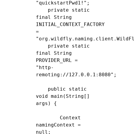
"quickstartPwd1!";

    private static 
final String 
INITIAL_CONTEXT_FACTORY 
= 
"org.wildfly.naming.client.WildFl
    private static 
final String 
PROVIDER_URL = 
"http-
remoting://127.0.0.1:8080";

    public static 
void main(String[] 
args) {

        Context 
namingContext = 
null;
