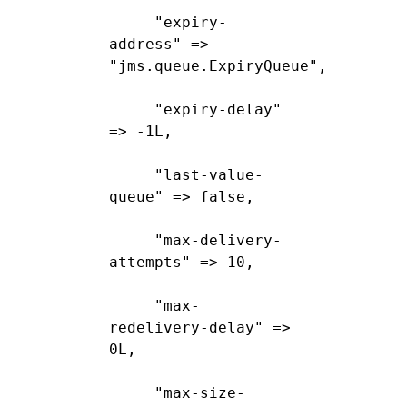
"expiry-
address" => 
"jms.queue.ExpiryQueue",
"expiry-delay" 
=> -1L,
"last-value-
queue" => false,
"max-delivery-
attempts" => 10,
"max-
redelivery-delay" => 
0L,
"max-size-