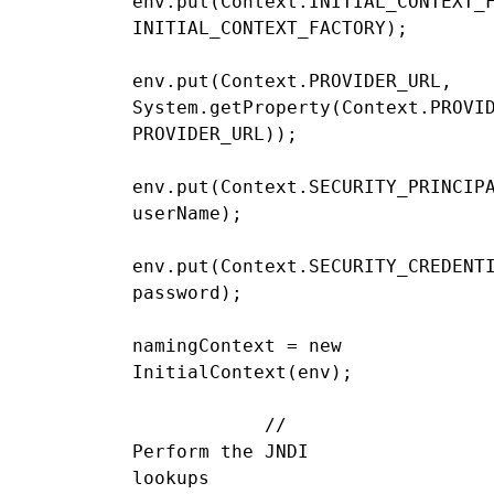
env.put(Context.INITIAL_CONTEXT_F
INITIAL_CONTEXT_FACTORY);

env.put(Context.PROVIDER_URL, 
System.getProperty(Context.PROVID
PROVIDER_URL));

env.put(Context.SECURITY_PRINCIPA
userName);

env.put(Context.SECURITY_CREDENTI
password);

namingContext = new 
InitialContext(env);

            // 
Perform the JNDI 
lookups
