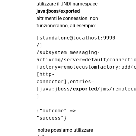
utilizzare il JNDI namespace
java:jboss/exported
altrimenti le connessioni non
funzioneranno, ad esempio:
[standalone@localhost:9990 
/] 
/subsystem=messaging-
activemq/server=default/connecti
factory=remotecustomfactory:add(
[http-
connector],entries=
[java:jboss/
exported
/jms/remotecu
]
{"outcome" => 
"success"}
Inoltre possiamo utilizzare