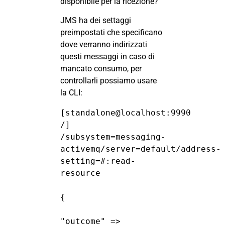
disponibile per la ricezione?
JMS ha dei settaggi
preimpostati che specificano
dove verranno indirizzati
questi messaggi in caso di
mancato consumo, per
controllarli possiamo usare
la CLI:
[standalone@localhost:9990 
/] 
/subsystem=messaging-
activemq/server=default/address-
setting=#:read-
resource
{
"outcome" => 